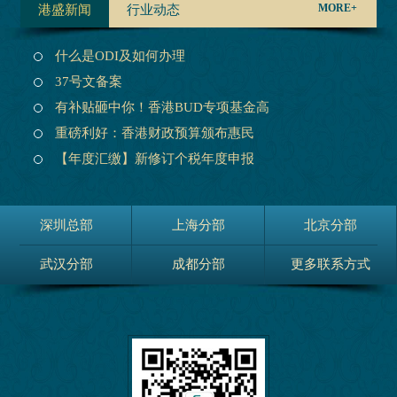
MORE+
港盛新闻
行业动态
什么是ODI及如何办理
37号文备案
有补贴砸中你！香港BUD专项基金高
重磅利好：香港财政预算颁布惠民
【年度汇缴】新修订个税年度申报
深圳总部
上海分部
北京分部
武汉分部
成都分部
更多联系方式