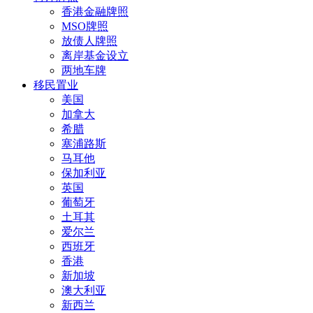
香港金融牌照
MSO牌照
放债人牌照
离岸基金设立
两地车牌
移民置业
美国
加拿大
希腊
塞浦路斯
马耳他
保加利亚
英国
葡萄牙
土耳其
爱尔兰
西班牙
香港
新加坡
澳大利亚
新西兰