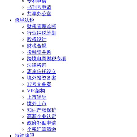
专利申请
书刊号申请
共享办公室
跨境法税
财税管理诊断
行业纳税筹划
股权设计
财税合规
投融资并购
跨境电商财税专项
法律咨询
离岸信托设立
境外投资备案
37号文备案
VIE架构
上市辅导
境外上市
知识产权保护
高新企业认定
政府补贴申请
个税汇算清缴
特许牌照