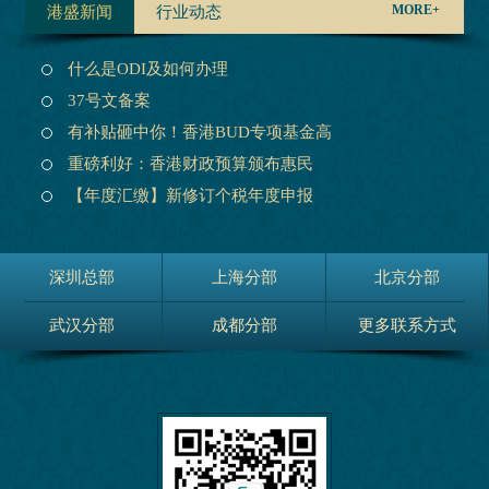
MORE+
港盛新闻
行业动态
什么是ODI及如何办理
37号文备案
有补贴砸中你！香港BUD专项基金高
重磅利好：香港财政预算颁布惠民
【年度汇缴】新修订个税年度申报
深圳总部
上海分部
北京分部
武汉分部
成都分部
更多联系方式