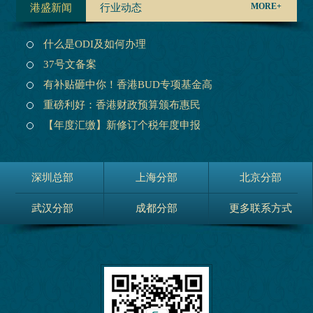
MORE+
港盛新闻
行业动态
什么是ODI及如何办理
37号文备案
有补贴砸中你！香港BUD专项基金高
重磅利好：香港财政预算颁布惠民
【年度汇缴】新修订个税年度申报
深圳总部
上海分部
北京分部
武汉分部
成都分部
更多联系方式